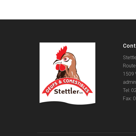
Cont
Stettl
Route
1509 
admin
Tel: 0
Fax: 