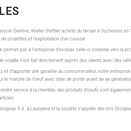
LES
rsoix Genève, Walter Stettler achète du terrain à Vucherens en 19
 de poulettes et l’exploitation d’un couvoir.
ermet pas à l’entreprise d’évoluer, celle-ci s’oriente vers la pro
e volaille s’est fait directement auprès des clients avec des véh
its et d’apporter une garantie au consommateur, notre entreprise
ur le marché de l’oeuf avec date de ponte avant de se généralise
rendre service à la clientèle, des produits d’oeufs sont également
ticles.
 Grosjean S.A. à Lausanne et la société s’appelle dès lors Grosjea