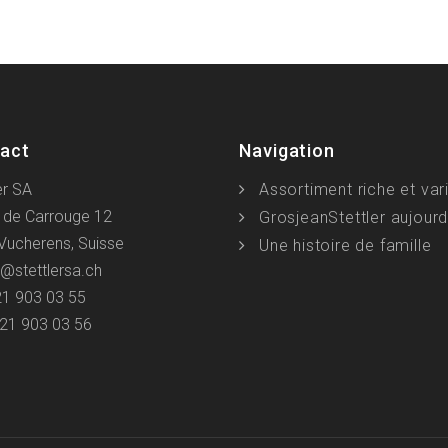
act
Navigation
er SA
Assortiment riche et var
 de Carrouge 12
GrosjeanStettler aujourd
Vucherens, Suisse
Une histoire de famille
@stettlersa.ch
21 903 03 55
021 903 03 56